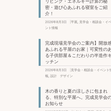
リビング・エネルギー計算の秘
密・遊び心あふれる寝室をご紹
介！
2026年8月3日
|
平屋
,
見学会・相談会・イ
ント情報
完成現場見学会のご案内】開放
あふれる平屋のお家｜可変性の
る子供部屋＆こだわりの半造作
ッチン
2026年8月3日
|
見学会・相談会・イベント
報
,
設計 デザイン
木の香りと夏の涼しさに包まれ
る、特別な平屋へ。完成見学会
お知らせ