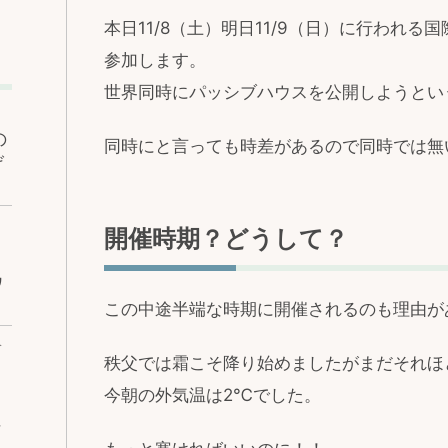
本日11/8（土）明日11/9（日）に行われ
参加します。
世界同時にパッシブハウスを公開しようとい
の
同時にと言っても時差があるので同時では無
げ
開催時期？どうして？
ワ
この中途半端な時期に開催されるのも理由が
ベ
秩父では霜こそ降り始めましたがまだそれほ
今朝の外気温は2℃でした。
な