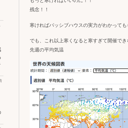
もっと寒ければいいのに！！
残念！！
寒ければパッシブハウスの実力がわかっても
ベ
でも、これ以上寒くなると寒すぎて開催でき
感
先週の平均気温
あ
キ
情
の