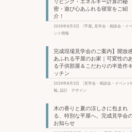
リビング・エネルギー計算の秘
密・遊び心あふれる寝室をご紹
介！
2026年8月3日
|
平屋
,
見学会・相談会・イ
ント情報
完成現場見学会のご案内】開放
あふれる平屋のお家｜可変性の
る子供部屋＆こだわりの半造作
ッチン
2026年8月3日
|
見学会・相談会・イベント
報
,
設計 デザイン
木の香りと夏の涼しさに包まれ
る、特別な平屋へ。完成見学会
お知らせ