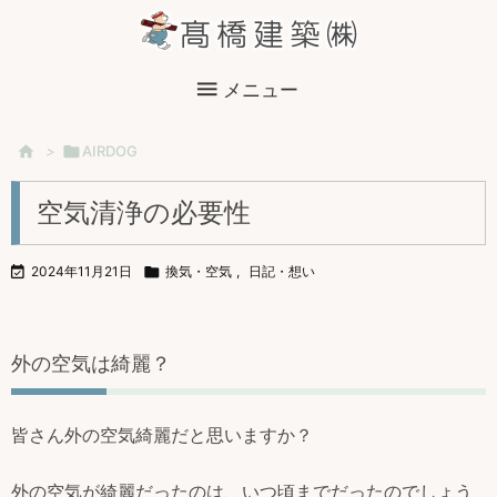

メニュー

>

AIRDOG
空気清浄の必要性

2024年11月21日

換気・空気
,
日記・想い
外の空気は綺麗？
皆さん外の空気綺麗だと思いますか？
外の空気が綺麗だったのは、いつ頃までだったのでしょう