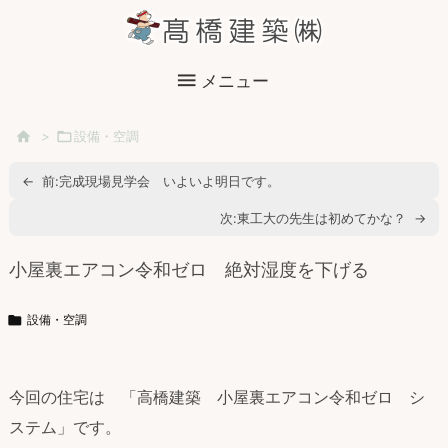

メニュー

>

設備・空調
←
前:
完成現場見学会 いよいよ明日です。
次:
東工大の先生は初めてかな？
→
小屋裏エアコン令和ゼロ 絶対湿度を下げる

設備・空調
今回の住宅は 「高橋建築 小屋裏エアコン令和ゼロ シ
ステム」です。