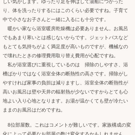
しい気がします。ゆったり足を伸ばして湯船につかった
り、体を洗ったりするにはこのくらい必要ですね。子育て
中で小さなお子さんと一緒に入るにも十分です。
暖かい家なら浴室暖房乾燥機は必要ありません。お風呂
でもあまり寒いとは感じないからです。ジェットバスなど
もとても気持ちがよく満足度が高いものですが、機械なの
で壊れたときの修理費用取り替え費用が心配ですね。
私が浴室選びに重視しているのは 掃除のしやすさ、浴
槽ばかりではなく浴室全体の断熱性の高さです。掃除がし
やすければ家事の負担は減りますし、浴室全体の断熱性が
高いお風呂は壁や天井の輻射熱が少ないですからとても心
地よい入り心地となります。お湯が温かくても壁が冷たい
ままのお風呂はだめですね。
8位部屋数。これはコメントが難しいです。家族構成の変
化によって必要なお部屋の数は変化するかもしれません