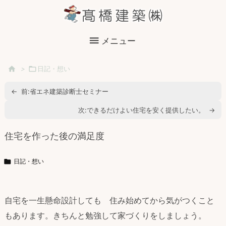

メニュー

>

日記・想い
←
前:
省エネ建築診断士セミナー
次:
できるだけよい住宅を安く提供したい。
→
住宅を作った後の満足度

日記・想い
自宅を一生懸命設計しても 住み始めてから気がつくこと
もあります。きちんと勉強して家づくりをしましょう。