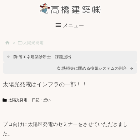

メニュー

>

太陽光発電
←
前:
省エネ建築診断士 課題提出
次:
熱損失に閉める換気システムの割合
→
太陽光発電はインフラの一部！！

太陽光発電
,
日記・想い
プロ向けに太陽区発電のセミナーをさせていただきまし
た。