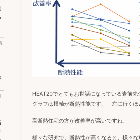
感
あ
キ
情
の
HEAT20でとてもお世話になっている岩前
相
グラフは横軸が断熱性能です。 左に行くほ
高断熱住宅の方が改善率が高いですね。
高
要
様々な研究で、断熱性が高くなると、様々な
ユ