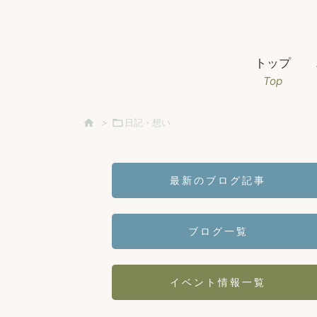
トップ
Top

>

日記・想い
最新のブログ記事
ブログ一覧
イベント情報一覧