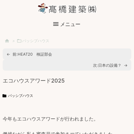

メニュー

>

パッシブハウス
←
前:
HEAT20 検証部会
次:
日本の設備？
→
エコハウスアワード2025

パッシブハウス
今年もエコハウスアワードが行われました。
僭越ながら私も審査員で参加させていただきました。