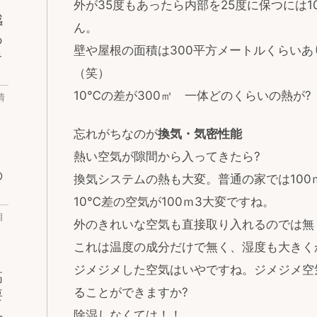
外が35度もあったら内部を25度に保つには
感
ん。
あ
壁や屋根の面積は300平方メートルくらい
キ
（笑）
10℃の差が300㎡ 一体どのくらいの熱が?
情
忘れがちなのが
換気・気密性能
熱い空気が隙間から入ってきたら?
の
換気システムの熱も大変。普通の家では100
10℃差の空気が100ｍ3大変ですね。
相
外のきれいな空気も直接取り入れるのでは無
これは温度の成分だけで無く、湿度も大きく
ジメジメした空気はいやですね。ジメジメ空
高
ることができますか?
要
ユ
除湿しなくては！！