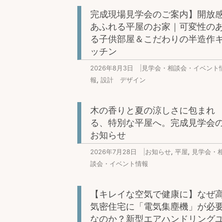
完成現場見学会のご案内】開放
あふれる平屋のお家｜可変性の
る子供部屋＆こだわりの半造作
ッチン
2026年8月3日
|
見学会・相談会・イベント
報
,
設計 デザイン
木の香りと夏の涼しさに包まれ
る、特別な平屋へ。完成見学会
お知らせ
2026年7月28日
|
お知らせ
,
平屋
,
見学会・
談会・イベント情報
【キレイな空気で健康に】なぜ
気密住宅に「電気集塵機」が必
なのか？新型エアハンドリング