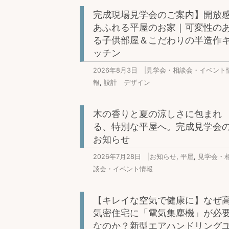
完成現場見学会のご案内】開放
あふれる平屋のお家｜可変性の
る子供部屋＆こだわりの半造作
ッチン
2026年8月3日
|
見学会・相談会・イベント
報
,
設計 デザイン
木の香りと夏の涼しさに包まれ
る、特別な平屋へ。完成見学会
お知らせ
2026年7月28日
|
お知らせ
,
平屋
,
見学会・
談会・イベント情報
【キレイな空気で健康に】なぜ
気密住宅に「電気集塵機」が必
なのか？新型エアハンドリング