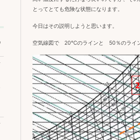
とってとても危険な状態になります。
今日はその説明しようと思います。
空気線図で 20℃のラインと 50％のライ
ワ
ベ
な
ベ