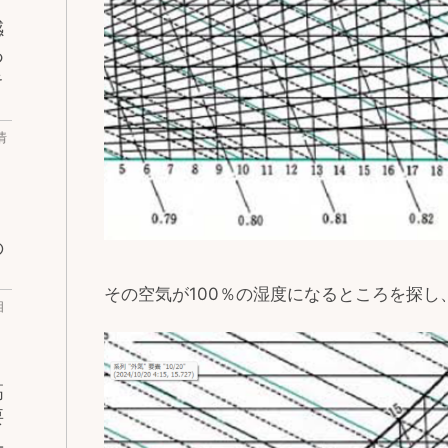
感
あ
キ
情
の
その空気が100％の湿度になるところを探
相
高
要
ユ