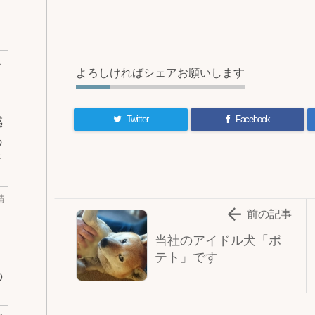
ベ
よろしければシェアお願いします
Twitter
Facebook
感
あ
キ
情

前の記事
当社のアイドル犬「ポ
テト」です
の