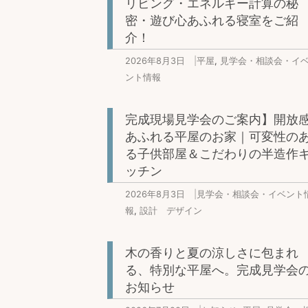
リビング・エネルギー計算の秘
密・遊び心あふれる寝室をご紹
介！
2026年8月3日
|
平屋
,
見学会・相談会・イ
ント情報
完成現場見学会のご案内】開放
あふれる平屋のお家｜可変性の
る子供部屋＆こだわりの半造作
ッチン
2026年8月3日
|
見学会・相談会・イベント
報
,
設計 デザイン
木の香りと夏の涼しさに包まれ
る、特別な平屋へ。完成見学会
お知らせ