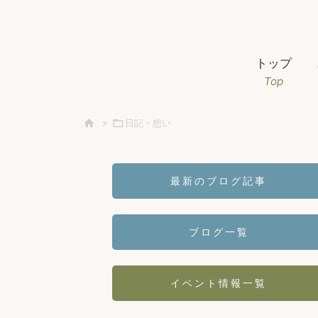
トップ
Top

>

日記・想い
最新のブログ記事
ブログ一覧
イベント情報一覧