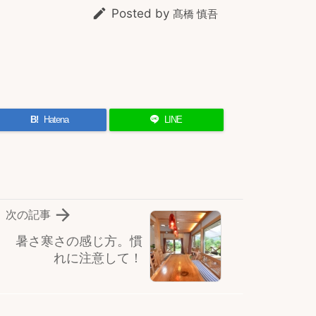

Posted by
髙橋 慎吾
B!
Hatena
LINE

次の記事
暑さ寒さの感じ方。慣
れに注意して！