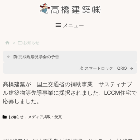

メニュー

>

お知らせ
←
前:
完成現場見学会の予告
次:
スマートロック QRIO
→
髙橋建築が 国土交通省の補助事業 サスティナブ
ル建築物等先導事業に採択されました。LCCM住宅で
応募しました。

お知らせ
,
メディア掲載・受賞