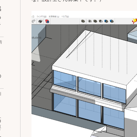
感
あ
キ
情
の
相
高
要
ユ