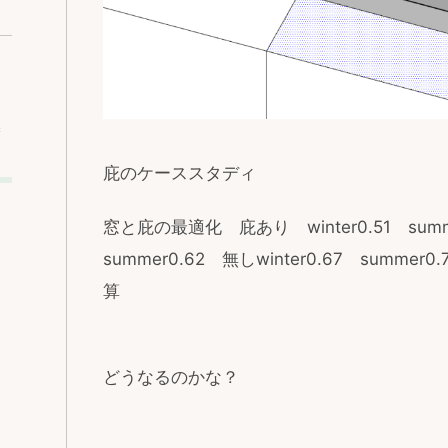
込
庇のケーススタディ
窓と庇の最適化 庇あり winter0.51 summ
summer0.62 無しwinter0.67 sum
算
どうなるのかな？