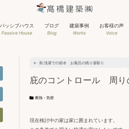
パッシブハウス
ブログ
建築事例
お客様の声
Passive House
Blog
Works
Voice
←
前:
洗濯での節水 お風呂の残り湯取り
庇のコントロール 周り

断熱・気密
現在検討中の家は家に囲まれています。