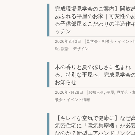
完成現場見学会のご案内】開放
あふれる平屋のお家｜可変性の
る子供部屋＆こだわりの半造作
ッチン
2026年8月3日
|
見学会・相談会・イベント
報
,
設計 デザイン
木の香りと夏の涼しさに包まれ
る、特別な平屋へ。完成見学会
お知らせ
2026年7月28日
|
お知らせ
,
平屋
,
見学会・
談会・イベント情報
【キレイな空気で健康に】なぜ
気密住宅に「電気集塵機」が必
なのか？新型エアハンドリング