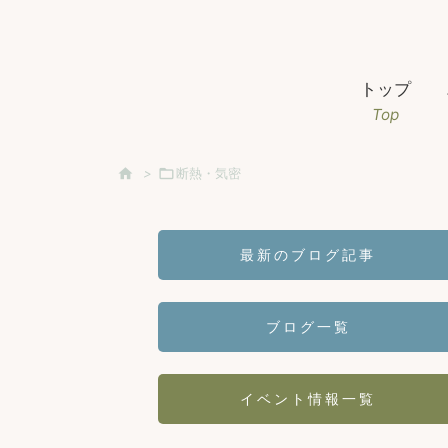
トップ
Top

>

断熱・気密
最新のブログ記事
ブログ一覧
イベント情報一覧