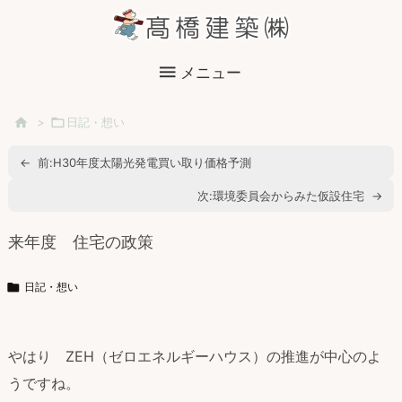

メニュー

>

日記・想い
←
前:
H30年度太陽光発電買い取り価格予測
次:
環境委員会からみた仮設住宅
→
来年度 住宅の政策

日記・想い
やはり ZEH（ゼロエネルギーハウス）の推進が中心のよ
うですね。