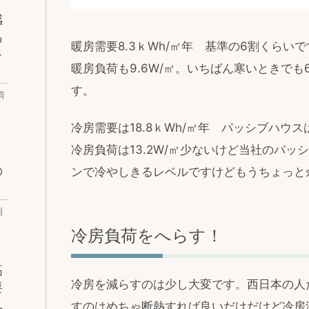
感
あ
暖房需要8.3ｋWh/㎡年 基準の6割くらい
キ
暖房負荷も9.6W/㎡。いちばん寒いときで
す。
情
冷房需要は18.8ｋWh/㎡年 パッシブハ
冷房負荷は13.2W/㎡少ないけど当社のパ
の
ンで冷やしきるレベルですけどもうちょっと
相
冷房負荷をへらす！
高
冷房を減らすのは少し大変です。西日本の人
要
ユ
すのはめちゃ断熱すれば良いだけだけど冷房