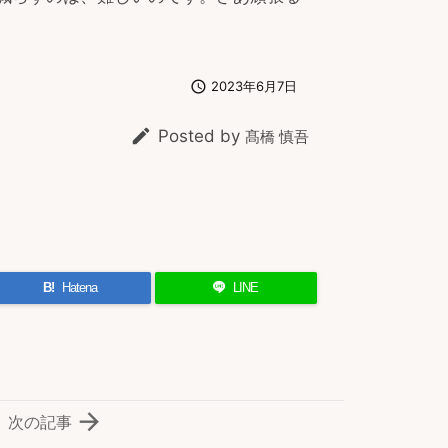

2023年6月7日

Posted by
髙橋 慎吾
B!
Hatena
LINE

次の記事