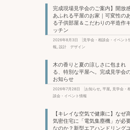
完成現場見学会のご案内】開放
あふれる平屋のお家｜可変性の
る子供部屋＆こだわりの半造作
ッチン
2026年8月3日
|
見学会・相談会・イベント
報
,
設計 デザイン
木の香りと夏の涼しさに包まれ
る、特別な平屋へ。完成見学会
お知らせ
2026年7月28日
|
お知らせ
,
平屋
,
見学会・
談会・イベント情報
【キレイな空気で健康に】なぜ
気密住宅に「電気集塵機」が必
なのか？新型エアハンドリング