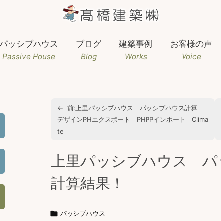
パッシブハウス
ブログ
建築事例
お客様の声
Passive House
Blog
Works
Voice
←
前:
上里パッシブハウス パッシブハウス計算
デザインPHエクスポート PHPPインポート Clima
te
上里パッシブハウス パ
計算結果！

パッシブハウス