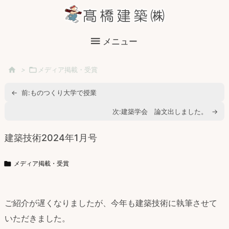

メニュー

>

メディア掲載・受賞
←
前:
ものつくり大学で授業
次:
建築学会 論文出しました。
→
建築技術2024年1月号

メディア掲載・受賞
ご紹介が遅くなりましたが、今年も建築技術に執筆させて
いただきました。