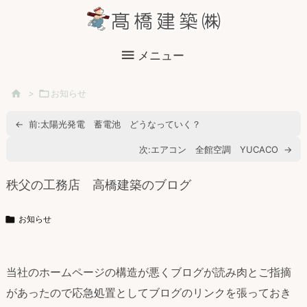

メニュー

>

お知らせ
←
前:
太陽光発電 蓄電池 どうなっていく？
次:
エアコン 全館空調 YUCACO
→
秩父の工務店 高橋建築のブログ

お知らせ
当社のホームページの構造が悪く
ブログ
が読み肉とご指摘
があったので応急処置として
ブログのリンク
を張っておき