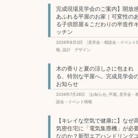
完成現場見学会のご案内】開放
あふれる平屋のお家｜可変性の
る子供部屋＆こだわりの半造作
ッチン
2026年8月3日
|
見学会・相談会・イベント
報
,
設計 デザイン
木の香りと夏の涼しさに包まれ
る、特別な平屋へ。完成見学会
お知らせ
2026年7月28日
|
お知らせ
,
平屋
,
見学会・
談会・イベント情報
【キレイな空気で健康に】なぜ
気密住宅に「電気集塵機」が必
なのか？新型エアハンドリング