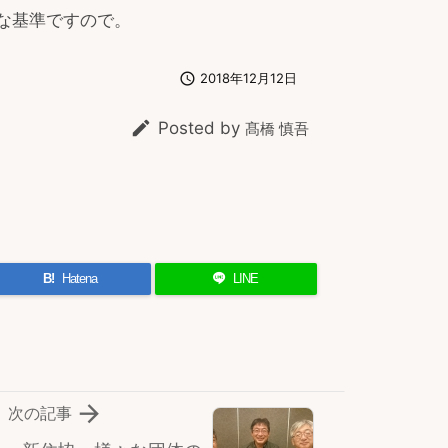
な基準ですので。

2018年12月12日

Posted by
髙橋 慎吾
B!
Hatena
LINE

次の記事