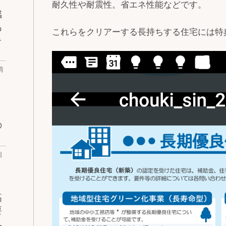
耐久性や耐震性。省エネ性能などです。
感
あ
これらをクリアーする長持ちする住宅には特
キ
情
の
相
高
要
ユ