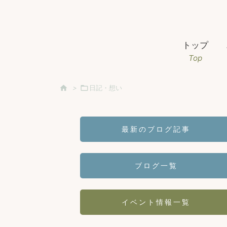
トップ
Top

>

日記・想い
最新のブログ記事
ブログ一覧
イベント情報一覧